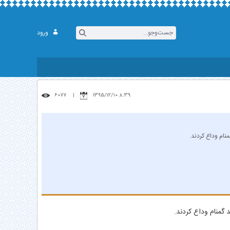
ورود
6077
8:39 1395/12/10
نام وداع کردند.
 گمنام وداع کردند.