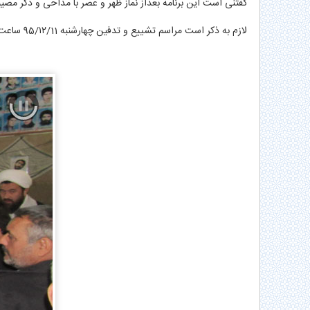
گفتنی است این برنامه بعداز نماز ظهر و عصر با مداحی و ذکر مصیب
لازم به ذکر است مراسم تشییع و تدفین چهارشنبه 95/۱۲/11 ساعت ۸:۰۰ ، مسیر تشییع: سپاه قدیم – امامزاده سید صدرالدین قنبر- معراج شهدای شهرستان میبد- دانشگاه آیت الله حائری میبد می باشد.