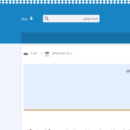
ورود
6174
14:10 1399/6/24
ن