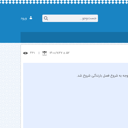
ورود
461
8:52 1400/7/27