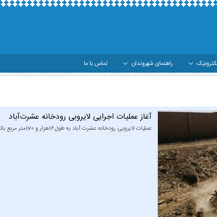
کترونیک
راهنمای شهروندان
تماس با ما
داری میبد
آغاز عملیات اجرایی لایروبی رودخانه عشرت‌آباد
عملیات لایروبی رودخانه عشرت آباد به طول16هزار و 170متر مربع باتوجه به شروع فصل بارندگی شروع شد.