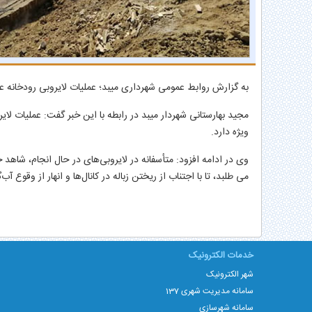
به گزارش روابط عمومی شهرداری میبد؛ عملیات لایروبی رودخانه عشرت آباد به طول16هزار و 170متر مربع باتوجه ب
مجید بهارستانی شهردار میبد در رابطه با این خبر گفت: عملیات ل
ویژه دارد.
وی در ادامه افزود: متأسفانه در لایروبی‌های در حال انجام، شاه
می طلبد، تا با اجتناب از ریختن زباله در کانال‌ها و انهار از وقوع آ
خدمات الکترونیک
شهر الکترونیک
سامانه مدیریت شهری 137
سامانه شهرسازی