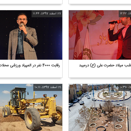
27 اسفند 1397، ۱۱:۴۴
 شب میلاد حضرت علی (ع) درمیبد
رقابت 4000 نفر در المپیاد ورزشی محلات میبد
21 اسفند 1397، ۱۰:۱۱