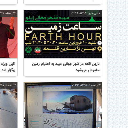
7 فروردین 1398، ۱۳:۳۹
29 اسفند 1397، ۱۲:۴۲
نارین قلعه در شهر جهانی میبد به احترام زمین
آئین ویژه
خاموش می‌شود
برگزار شد.
23 اسفند 1397، ۰۹:۳۳
21 اسفند 1397، ۱۰:۳۸