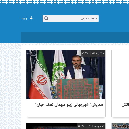
ورود
2 تیر 1398، ۰۹:۲۷
 آتش
همایش" شهرجهانی زیلو میهمان نصف جهان"
5 خرداد 1398، ۱۱:۳۸